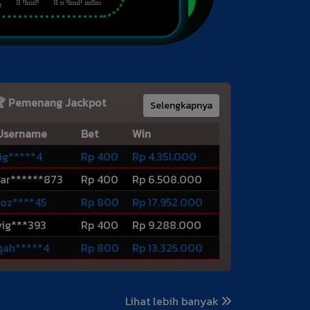
 Pemenang Jackpot
Selengkapnya
Username
Bet
Win
caz******31
Rp 800
Rp 15.479.000
lig*****4
Rp 400
Rp 4.351.000
far******873
Rp 400
Rp 6.508.000
toz****45
Rp 800
Rp 17.952.000
vig***393
Rp 400
Rp 9.288.000