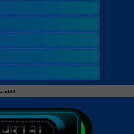
PROMOSI