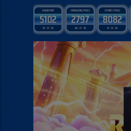
kak*****76
Rp 70.000
Pasaran Togel
SINGAPORE
HONGKONG POOLS
SYDNEY POOLS
HONGKONG LOTTO
5102
2797
8082
5917
01 : 27 : 33
06 : 27 : 33
21 : 22 : 33
06 : 27 : 33