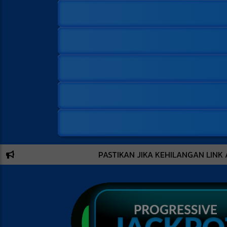
LOGIN
 JIKA KEHILANGAN LINK AKSES BISA KE LINK ANTI NAWALA KAM