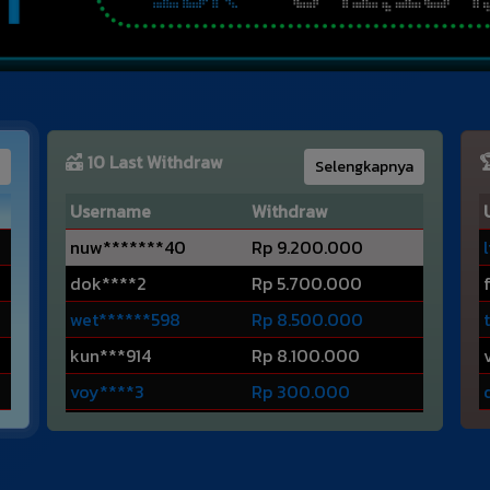
10 Last Withdraw

a
Selengkapnya
Username
Withdraw
jeh****582
Rp 8.300.000
nuw*******40
Rp 9.200.000
dok****2
Rp 5.700.000
wet******598
Rp 8.500.000
kun***914
Rp 8.100.000