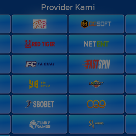
Provider Kami