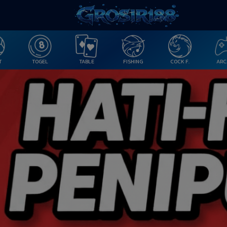
T
TOGEL
TABLE
FISHING
COCK F.
ARC