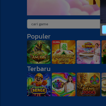
Populer
Terbaru