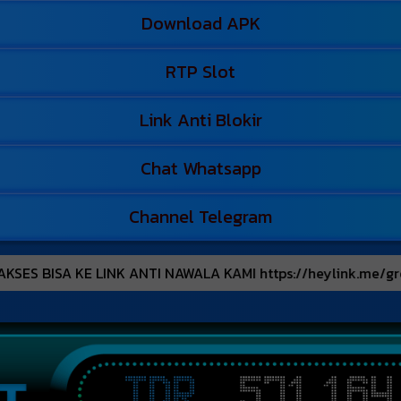
DAFTAR
Download APK
RTP Slot
Link Anti Blokir
Chat Whatsapp
Channel Telegram
I https://heylink.me/grosir188