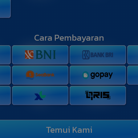
Cara Pembayaran