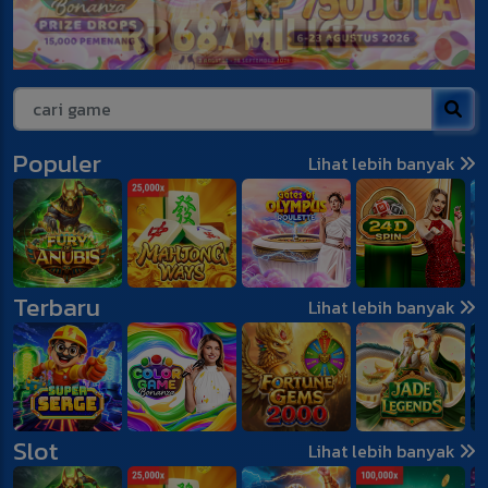
Populer
Lihat lebih banyak
Terbaru
Lihat lebih banyak
Slot
Lihat lebih banyak