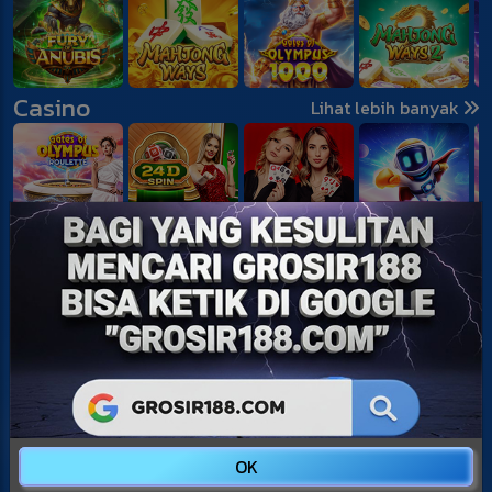
Casino
Lihat lebih banyak
Provider Kami
OK