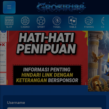
SLOT
CASINO
SPORT
TOGEL
TABLE
FISHING
COCK F
Username