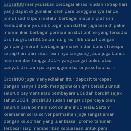
Grosir188
menyediakan berbagai akses mudah setiap hari
yang dapat di gunakan oleh para penggunanya tanpa
lemot sedikitpun melalui berbagai macam platform.
Kemudahannya untuk login dan daftar juga bisa di pakai
memainkan berbagai permainan slot online yang tersedia
di situs grosir188. Selain itu grosir188 dapat dengan
gampang meraih berbagai jp maxwin dan bonus freespin
setiap hari dari situs resminya langsung , ada juga bonus
new member hingga 200% yang sangat onfire atau
banyak di claim para pengguna barunya setiap hari.
Grosir188 juga menyediakan fitur deposit tercepat
dengan hanya 1 detik menggunakan qris berlaku untuk
seluruh payment atau pembayaran. Sudah berdiri sejak
tahun 2024 , grosir188 sudah sangat di percaya oleh
seluruh para pemain slot online indonesia. Sistem
keamanan serta server permainan juga sangat aman
dengan kelebihan yang luar biasa , promo tahunan
terbesar siap memberikan kepuasaan untuk para