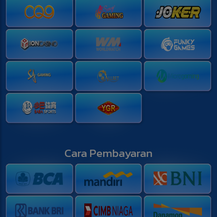
Cara Pembayaran