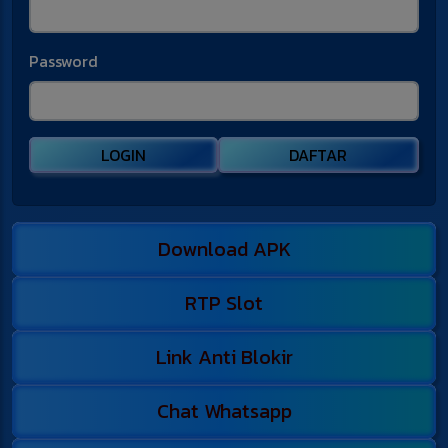
Password
LOGIN
DAFTAR
Download APK
RTP Slot
Link Anti Blokir
Chat Whatsapp